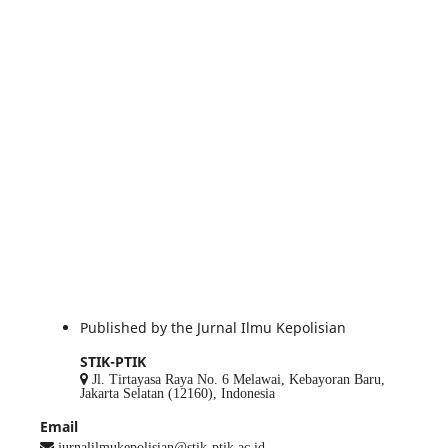
Published by the Jurnal Ilmu Kepolisian
STIK-PTIK
Jl. Tirtayasa Raya No. 6 Melawai, Kebayoran Baru,
Jakarta Selatan (12160), Indonesia
Email
jurnalilmukepolisian@stik-ptik.ac.id