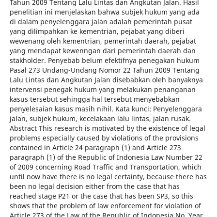
Tahun 2009 Tentang Lalu Lintas dan Angkutan Jalan. Hasil
penelitian ini menjelaskan bahwa subjek hukum yang ada
di dalam penyelenggara jalan adalah pemerintah pusat
yang dilimpahkan ke kementrian, pejabat yang diberi
wewenang oleh kementrian, pemerintah daerah, pejabat
yang mendapat kewenngan dari pemerintah daerah dan
stakholder. Penyebab belum efektifnya penegakan hukum
Pasal 273 Undang-Undang Nomor 22 Tahun 2009 Tentang
Lalu Lintas dan Angkutan Jalan disebabkan oleh banyaknya
intervensi penegak hukum yang melakukan penanganan
kasus tersebut sehingga hal tersebut menyebabkan
penyelesaian kasus masih nihil. Kata kunci: Penyelenggara
jalan, subjek hukum, kecelakaan lalu lintas, jalan rusak.
Abstract This research is motivated by the existence of legal
problems especially caused by violations of the provisions
contained in Article 24 paragraph (1) and Article 273
paragraph (1) of the Republic of Indonesia Law Number 22
of 2009 concerning Road Traffic and Transportation, which
until now have there is no legal certainty, because there has
been no legal decision either from the case that has
reached stage P21 or the case that has been SP3, so this
shows that the problem of law enforcement for violation of
Article 273 of the Law of the Republic of Indonesia No. Year