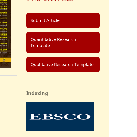
Submit Article
Quantitative Research
Template
Qualitative Research Template
Indexing