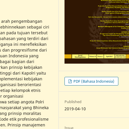
an arah pengembangan
Kebhinnekaan sebagai ciri
kan pada tujuan tersebut
bahasan yang terdiri dari
tiganya ini merefleksikan
s dan progresifisme dari
uan Indonesia yang
ebagai bagian dari
kan prinsip kebijakan
inggi dari Kapolri yaitu
plementasi kebijakan
PDF (Bahasa Indonesia)
rganisasi berorientasi
eetiap kelompok etnis
r organisasi
wa setiap angota Polri
Published
masyarakat yang Bhineka
2019-04-10
g prinsip moralitas
 Kode etik profesionalisme
en. Prinsip manajemen
Issue