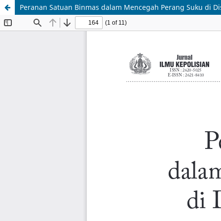
Peranan Satuan Binmas dalam Mencegah Perang Suku di Di